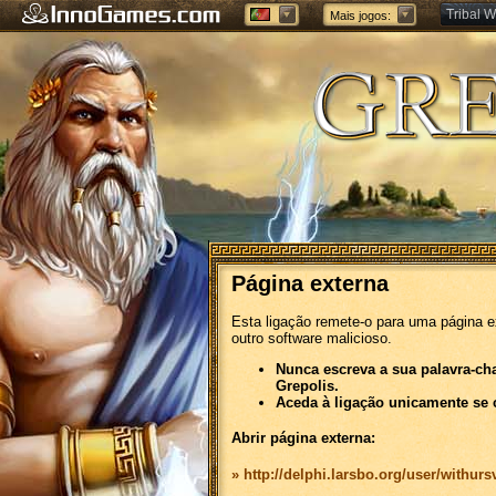
Tribal W
Mais jogos:
Forge of
Página externa
Esta ligação remete-o para uma página e
outro software malicioso.
Nunca escreva a sua palavra-ch
Grepolis.
Aceda à ligação unicamente se 
Abrir página externa:
» http://delphi.larsbo.org/user/withurs