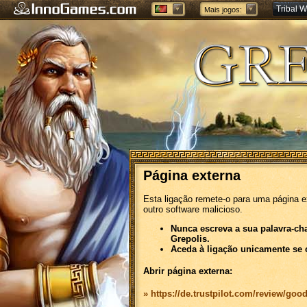
Tribal W
Mais jogos:
Forge of
Página externa
Esta ligação remete-o para uma página e
outro software malicioso.
Nunca escreva a sua palavra-ch
Grepolis.
Aceda à ligação unicamente se 
Abrir página externa:
» https://de.trustpilot.com/review/goo