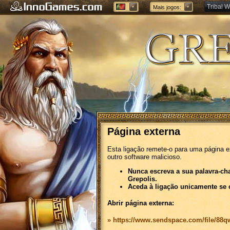
Tribal W
Mais jogos:
Forge of
Página externa
Esta ligação remete-o para uma página e
outro software malicioso.
Nunca escreva a sua palavra-ch
Grepolis.
Aceda à ligação unicamente se 
Abrir página externa:
» https://www.sendspace.com/file/88