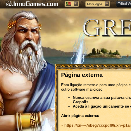
Tribal W
Mais jogos:
Forge of
Página externa
Esta ligação remete-o para uma página e
outro software malicioso.
Nunca escreva a sua palavra-ch
Grepolis.
Aceda à ligação unicamente se 
Abrir página externa:
» https://xn----7sbeg7cccpdfl0i.xn--p1