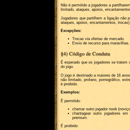
Não é permitido a jogadores a partilharem 
limitado, ataques, apoios, encantamentos
Jogadores que partilhem a ligação não po
ataques, apoios, encantamentos, trocas) 
Excepções:
Trocas via ofertas de mercado.
Envio de recurso para maravilhas.
§4) Código de Conduta
É esperado que os jogadores se tratem
do jogo.
O jogo é destinado a maiores de 16 ano
não limitado, profano, pornográfico, extre
é proibido.
Exemplos:
É permitido:
chamar outro jogador noob (noviço)
chantagear outro jogadores em 
premium.
É proibido: