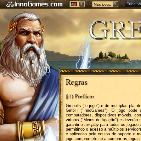
Tribal W
Mais jogos:
Forge of
Regras
§1) Prefácio
Grepolis ("o jogo") é de multíplas plata
GmbH ("InnoGames"). O jogo pode ser
computadores, dispositivos móveis, con
virtuais ("Meios de ligação") e deverão 
garantir o
fair play
para todos os jogador
permitindo o acesso a múltiplos servido
e aplicadas pela equipa de suporte e m
jogo compromete-se a cumprir as regras.